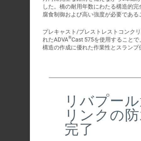
した。橋の耐用年数にわたる構造的完
腐食制御および高い強度が必要である
プレキャスト/プレストレストコンク
®
れたADVA
Cast 575を使用するこ
構造の作成に優れた作業性とスランプ
リバプール
リンクの防
完了