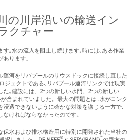
川の川岸沿いの輸送イン
ラクチャー
ます｡水の流入を阻止し続けます｡時には､ある作業
があります。
ル運河をリバプールのサウスドックに接続し直した
プロジェクトである､リバプール運河リンクでは現実
した｡建設には、2つの新しい水門、2つの新しい
ルが含まれていました。最大の問題とは｡水がコンク
を浸透できないように確かな対策を講じる一方で､
しなければならなかったのです｡
な保水および排水構造用に特別に開発された当社の
™
®
択しました。DE NEEF
と SERVIBAND
の両方の