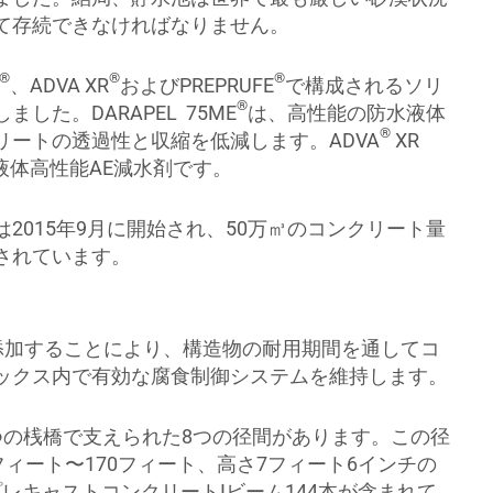
て存続できなければなりません。
®
®
®
、ADVA XR
およびPREPRUFE
で構成されるソリ
®
した。DARAPEL 75ME
は、高性能の防水液体
®
リートの透過性と収縮を低減します。ADVA
XR
の液体高性能AE減水剤です。
2015年9月に開始され、50万㎥のコンクリート量
されています。
を添加することにより、構造物の耐用期間を通してコ
ックス内で有効な腐食制御システムを維持します。
つの桟橋で支えられた8つの径間があります。この径
フィート〜170フィート、高さ7フィート6インチの
レキャストコンクリートIビーム144本が含まれて