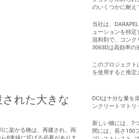
のいくつかに耐え
当社は、DARAPEL
ューションを特定しま
混和剤で、コンク
3063Dは高効率
このプロジェクトは
を使用すると推定
設された大きな
DCIは十分な量
ンクリートマトリ
新しい橋には、7
川に架かる橋は、再建され、両
間には、長さ150
から8車線に拡げる必要がありま
プレストレスト､プ