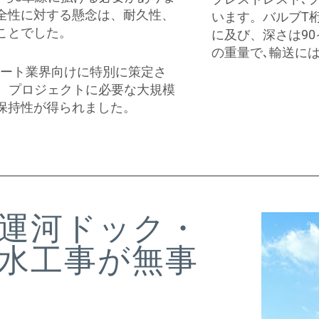
全性に対する懸念は、耐久性、
います。バルブT桁
ことでした。
に及び、深さは90
の重量で､輸送に
リート業界向けに特別に策定さ
とで、プロジェクトに必要な大規模
保持性が得られました。
運河ドック・
水工事が無事