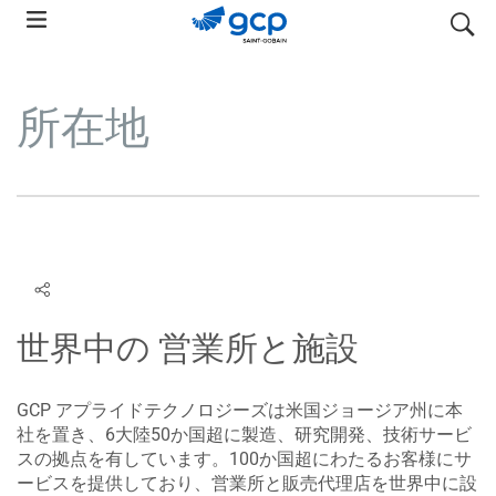
Skip
検索
to
main
navigation
所在地
世界中の 営業所と施設
GCP アプライドテクノロジーズは米国ジョージア州に本
社を置き、6大陸50か国超に製造、研究開発、技術サービ
スの拠点を有しています。100か国超にわたるお客様にサ
ービスを提供しており、営業所と販売代理店を世界中に設