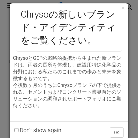
Skip
検索
×
to
Chrysoの新しいブラン
main
™
®
ド・アイデンティティ
OPTEVA
CBA
navigation
をご覧ください。
ChrysoとGCPの戦略的提携から生まれた新ブラン
品質／強度強化添加剤
ドは、両者の長所を体現し、建設用特殊化学品の
分野における私たちのこれまでの歩みと未来を象
徴するものです。
PDF
今後数ヶ月のうちにChrysoブランドの下で提供さ
れる、セメントおよびコンクリート業界向けのソ
リューションの調和されたポートフォリオにご期
はじめに
待ください。
™
®
OPTEVA
CBA
シリーズは、これまでのGCP製品
とはまったく異なった新しいコンセプトの粉砕助
Don't show again
剤です。違いは、「粉砕助剤プラス」であるとい
OK
™
®