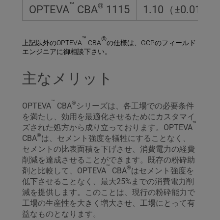
™
®
OPTEVA
CBA
1115
1.10（±0.01）
™
®
上記以外のOPTEVA
CBA
の仕様は、GCPのフィールド
エンジニアに御相談下さい。
主なメリット
™
®
OPTEVA
CBA
シリーズは、各工場での必要条件
を満たし、効用を最適化させるためにカスタマイ
™
ズされた処方から成り立っております。OPTEVA
®
CBA
は、セメント強度を犠牲にすることなく、
セメントの比表面積を下げさせ、消費電力の経費
削減を達成させることができます。既存の粉砕助
™
®
剤と比較して、OPTEVA
CBA
はセメント強度を
低下させることなく、最大25%までの消費電力削
減を提供します。このことは、現行の粉砕能力で
工場の生産性を大きく増大させ、工場にとって有
益なものとなります。