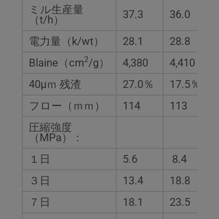
ミル生産量
37.3
36.0
（t/h）
電力量（k/wt）
28.1
28.8
2
Blaine（cm
/g）
4,380
4,410
40μｍ 残渣
27.0％
17.5％
フロー（ｍｍ）
114
113
圧縮強度
（MPa）：
１日
5.6
8.4
３日
13.4
18.8
７日
18.1
23.5