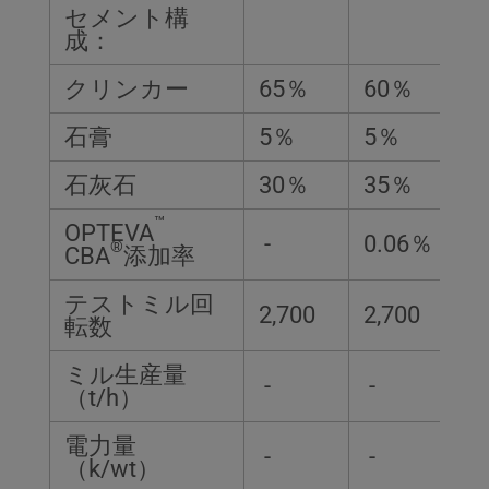
セメント構
成：
クリンカー
65％
60％
石膏
5％
5％
石灰石
30％
35％
™
OPTEVA
-
0.06％
®
CBA
添加率
テストミル回
2,700
2,700
転数
ミル生産量
-
-
（t/h）
電力量
-
-
（k/wt）