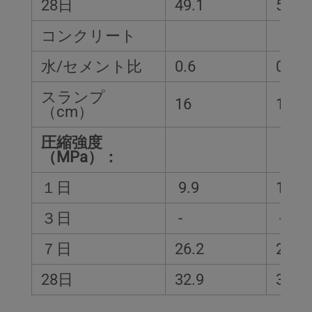
28日
49.1
57.4
コンクリート
水/セメント比
0.6
0.56
スランプ
16
16
（cm）
圧縮強度
（MPa）：
１日
9.9
10.2
３日
-
-
７日
26.2
29.4
28日
32.9
39.1