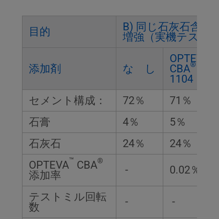
B) 同じ石灰石含有
目的
増強（実機テスト
™
OPTEVA
®
添加剤
な し
CBA
1104
セメント構成：
72％
71％
石膏
4％
5％
石灰石
24％
24％
™
®
OPTEVA
CBA
-
0.02％
添加率
テストミル回転
-
-
数