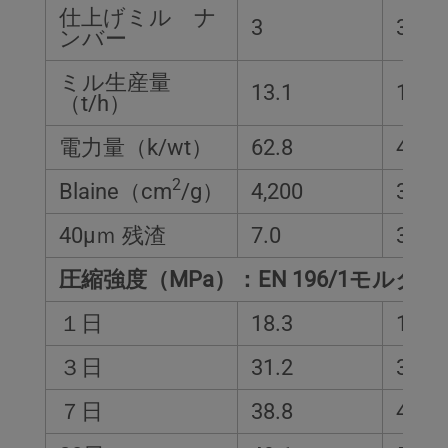
仕上げミル ナ
3
3
ンバー
ミル生産量
13.1
17.2
（t/h）
電力量（k/wt）
62.8
47.7
2
Blaine（cm
/g）
4,200
3,950
40μｍ 残渣
7.0
3.4
圧縮強度（MPa）：EN 196/1モルタル
１日
18.3
18.1
３日
31.2
33.1
７日
38.8
44.6