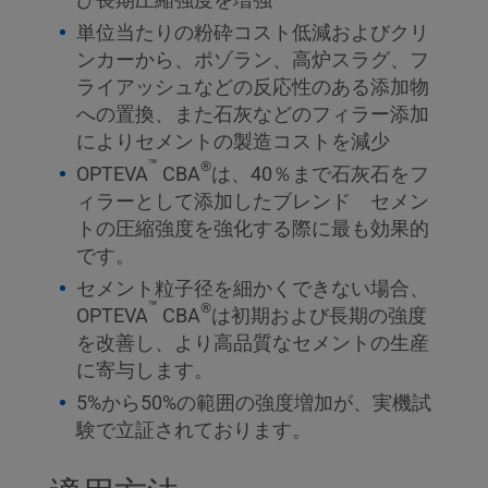
単位当たりの粉砕コスト低減およびクリ
ンカーから、ポゾラン、高炉スラグ、フ
ライアッシュなどの反応性のある添加物
への置換、また石灰などのフィラー添加
によりセメントの製造コストを減少
™
®
OPTEVA
CBA
は、40％まで石灰石をフ
ィラーとして添加したブレンド セメン
トの圧縮強度を強化する際に最も効果的
です。
セメント粒子径を細かくできない場合、
™
®
OPTEVA
CBA
は初期および長期の強度
を改善し、より高品質なセメントの生産
に寄与します。
5%から50%の範囲の強度増加が、実機試
験で立証されております。