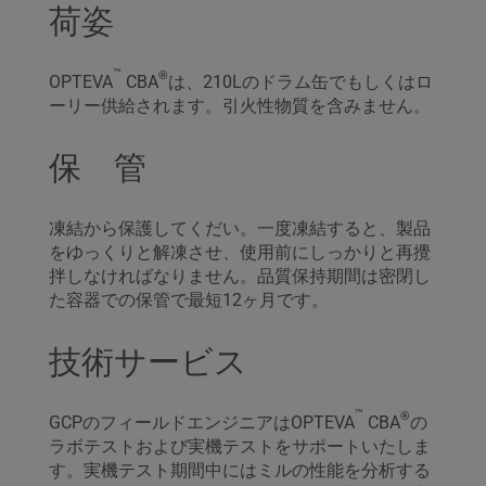
荷姿
™
®
OPTEVA
CBA
は、210Lのドラム缶でもしくはロ
ーリー供給されます。引火性物質を含みません。
保 管
凍結から保護してくだい。一度凍結すると、製品
をゆっくりと解凍させ、使用前にしっかりと再攪
拌しなければなりません。品質保持期間は密閉し
た容器での保管で最短12ヶ月です。
技術サービス
™
®
GCPのフィールドエンジニアはOPTEVA
CBA
の
ラボテストおよび実機テストをサポートいたしま
す。実機テスト期間中にはミルの性能を分析する