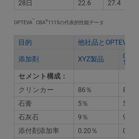
28日
22.6
27.4
™
®
OPTEVA
CBA
1115の代表的性能データ
™
目的
他社品とOPTEVA
OPT
添加剤
XYZ製品
1115
セメント構成：
クリンカー
86％
86％
石膏
5％
5％
石灰石
9％
9％
添付剤添加率
0.20％
0.04