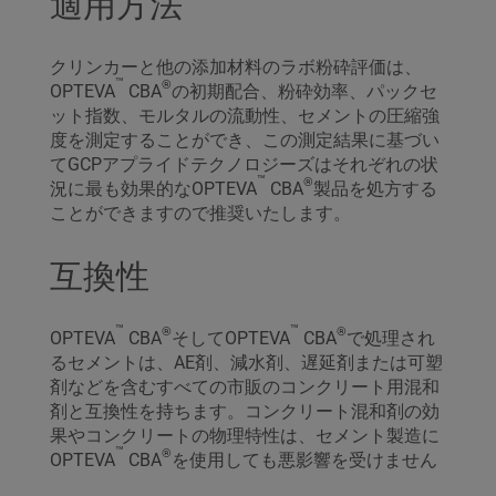
適用方法
クリンカーと他の添加材料のラボ粉砕評価は、
™
®
OPTEVA
CBA
の初期配合、粉砕効率、パックセ
ット指数、モルタルの流動性、セメントの圧縮強
度を測定することができ、この測定結果に基づい
てGCPアプライドテクノロジーズはそれぞれの状
™
®
況に最も効果的なOPTEVA
CBA
製品を処方する
ことができますので推奨いたします。
互換性
™
™
®
®
OPTEVA
CBA
そしてOPTEVA
CBA
で処理され
るセメントは、AE剤、減水剤、遅延剤または可塑
剤などを含むすべての市販のコンクリート用混和
剤と互換性を持ちます。コンクリート混和剤の効
果やコンクリートの物理特性は、セメント製造に
™
®
OPTEVA
CBA
を使用しても悪影響を受けません