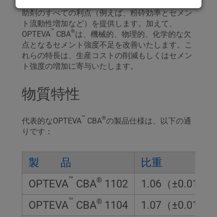
うことです。OPTEVA
CBA
は、これまでの粉砕
助剤のすべての利点（例えば、粉砕効率とセメン
ト流動性増加など）を提供します。加えて、
™
®
OPTEVA
CBA
は、機械的、物理的、化学的な欠
点となるセメント強度不足を改善いたします。こ
れらの特長は、生産コストの削減もしくはセメン
ト強度の増加に寄与いたします。
物質特性
™
®
代表的なOPTEVA
CBA
の製品仕様は、以下の通
りです：
製 品
比重
™
®
OPTEVA
CBA
1102
1.06（±0.01）
™
®
OPTEVA
CBA
1104
1.07（±0.01）