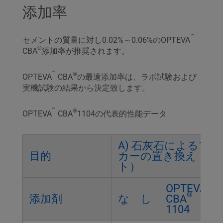
添加率
™
セメントの質量に対し0.02%～0.06%のOPTEVA
®
CBA
添加率が推奨されます。
™
®
OPTEVA
CBA
の最適添加率は、ラボ試験および
実機試験の結果から決定致します。
™
®
OPTEVA
CBA
1104の代表的性能データ
A) 石灰石による10
目的
カーの置き換え（ラ
ト）
™
OPTEVA
®
添加剤
な し
CBA
1104