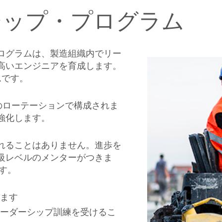
シップ・プログラム
ログラムは、製造組織内でリー
高いエンジニアを育成します。
ムです。
のローテーションで構成されま
強化します。
れることはありません。進歩を
級レベルのメンターがつきま
す。
ます
ーダーシップ訓練を受けるこ