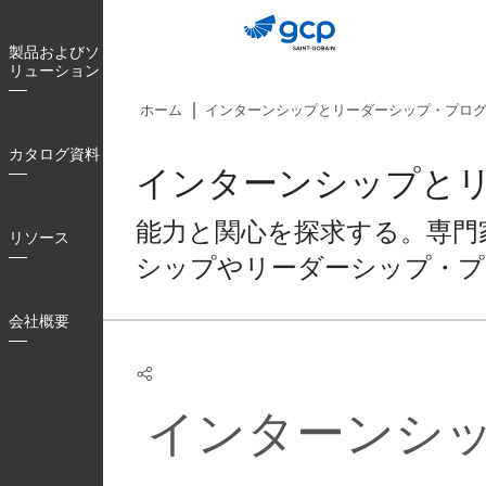
Skip
to
製品およびソ
main
リューション
navigation
ホーム
インターンシップとリーダーシップ・プロ
カタログ資料
インターンシップと
能力と関心を探求する。専門
リソース
シップやリーダーシップ・プ
会社概要
インターンシ