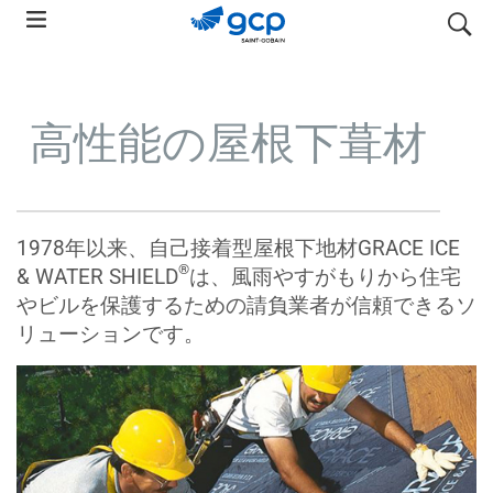
Skip
検索
to
main
navigation
高性能の屋根下葺材
1978年以来、自己接着型屋根下地材GRACE ICE
®
& WATER SHIELD
は、風雨やすがもりから住宅
やビルを保護するための請負業者が信頼できるソ
リューションです。