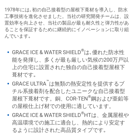
1978年には､初の自己接着型の屋根下葺材を導入し、防水
工事技術を進化させました。当社の研究開発チームは、設
置効率を向上させ、当社の製品が最も耐久性と弾力性があ
ることを保証するために継続的にイノベーションに取り組
んでいます｡
®
GRACE ICE & WATER SHIELD
は､優れた防水性
能を発揮し、多くが最も厳しい気候の200万戸以
上の住宅に設置された独自の自己接着型屋根下
葺材です｡
™
GRACE ULTRA
は無類の熱安定性を提供するブ
チル系接着剤を配合したユニークな自己接着型
®
屋根下葺材です。銅、COR-TEN
鋼および亜鉛等
の屋根仕上げ材での使用に適しています。
®
GRACE ICE & WATER SHIELD
HTは、金属屋根や
高温環境での施工に適合し、熱的により安定す
るように設計された高品質タイプです｡