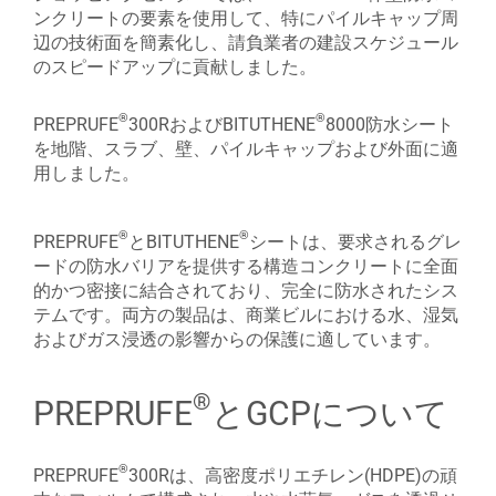
ンクリートの要素を使用して、特にパイルキャップ周
辺の技術面を簡素化し、請負業者の建設スケジュール
のスピードアップに貢献しました。
®
®
PREPRUFE
300RおよびBITUTHENE
8000防水シート
を地階、スラブ、壁、パイルキャップおよび外面に適
用しました。
®
®
PREPRUFE
とBITUTHENE
シートは、要求されるグレ
ードの防水バリアを提供する構造コンクリートに全面
的かつ密接に結合されており、完全に防水されたシス
テムです。両方の製品は、商業ビルにおける水、湿気
およびガス浸透の影響からの保護に適しています。
®
PREPRUFE
とGCPについて
®
PREPRUFE
300Rは、高密度ポリエチレン(HDPE)の頑