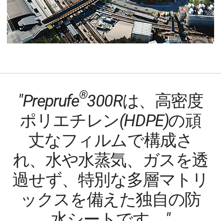
®
"Preprufe
300Rは、高密度
ポリエチレン(HDPE)の頑
丈なフィルムで構成さ
れ、水や水蒸気、ガスを透
過せず、特別な多層マトリ
ックスを備えた独自の防
水シートです。"