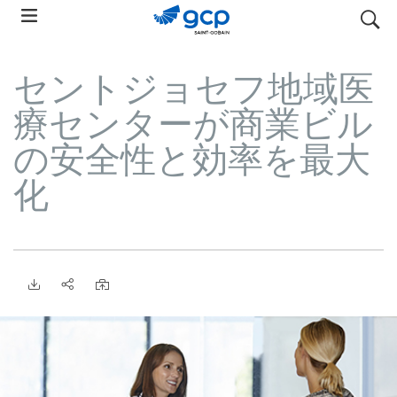
Skip
検索
to
main
セントジョセフ地域医
navigation
療センターが商業ビル
の安全性と効率を最大
化