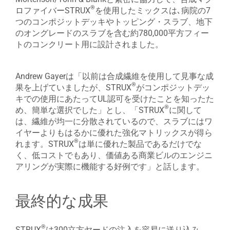
®
ロファイバーSTRUX
を使用したミックスは､病院の7
つのコンポジットデッキやトッピング・スラブ、地下
のオングレードのスラブを含む約780,000平方フィー
トのコンクリート用に設計されました。
Andrew Gayerは「以前は合成繊維を使用して見事な成
®
果を上げていましたが、STRUX
がコンポジットデッ
キでの使用にあたってUL認可を受けたことを知ったた
®
め、簡単な選択でした」とし、「STRUX
に関して
は、繊維が均一に分散されているので、スラブにはワ
イヤーよりもはるかに優れた強化マトリックスが得ら
®
れます。STRUX
は単に優れた製品であるだけでな
く、低コストでもあり、価値ある商業ビルのエンジニ
アリングが実際に機能する好例です」と話します。
最終的な成果
®
STRUX
は300立方ヤードの注入を容易に送り込み、