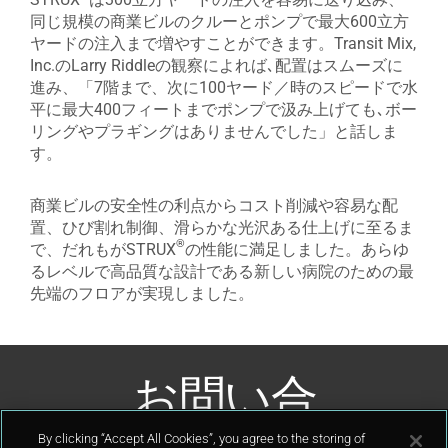
同じ規模の商業ビルのクルーとポンプで最大600立方
ヤードの注入まで増やすことができます。Transit Mix,
Inc.のLarry Riddleの観察によれば､配置はスムーズに
進み、「7階まで、次に100ヤード／時のスピードで水
平に最大400フィートまでポンプで汲み上げても､ボー
リングやプラギングはありませんでした」と話しま
す。
商業ビルの安全性の利点からコスト削減や容易な配
置、ひび割れ制御、滑らかな光沢ある仕上げに至るま
®
で、だれもがSTRUX
の性能に満足しました。あらゆ
るレベルで高品質な設計である新しい病院のための最
先端のフロアが実現しました。
お問い合
わせ
By clicking “Accept All Cookies”, you agree to the storing of