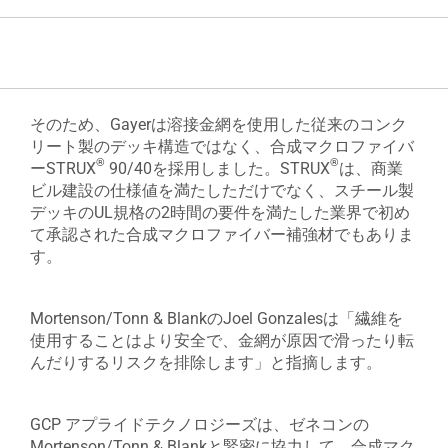
そのため、Gayerは溶接金網を使用した従来のコンク
リート製のデッキ構造ではなく、合成マクロファイバ
®
®
ーSTRUX
90/40を採用しました。STRUX
は、商業
ビル建設の仕様値を満たしただけでなく、スチール製
デッキのUL規格の2時間の要件を満たした業界で初め
て承認された合成マクロファイバー補強材でもありま
す。
Mortenson/Tonn & BlankのJoel Gonzalesは「繊維を
使用することはより安全で、金網が原因で滑ったり転
んだりするリスクを排除します」と指摘します。
GCP アプライドテクノロジーズは、ゼネコンの
Mortenson/Tonn & Blankと緊密に協力して、合成マク