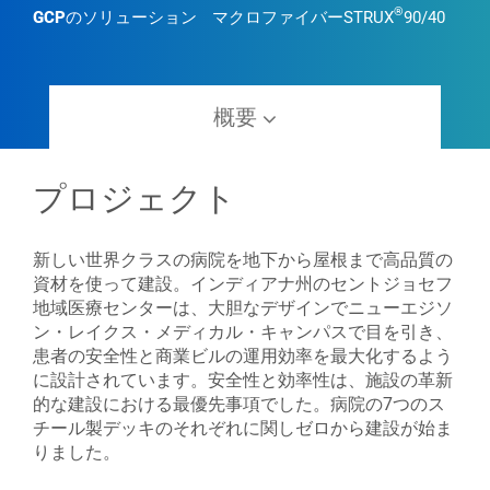
®
GCPのソリューション
マクロファイバーSTRUX
90/40
概要
プロジェクト
新しい世界クラスの病院を地下から屋根まで高品質の
資材を使って建設。インディアナ州のセントジョセフ
地域医療センターは、大胆なデザインでニューエジソ
ン・レイクス・メディカル・キャンパスで目を引き、
患者の安全性と商業ビルの運用効率を最大化するよう
に設計されています。安全性と効率性は、施設の革新
的な建設における最優先事項でした。病院の7つのス
チール製デッキのそれぞれに関しゼロから建設が始ま
りました。