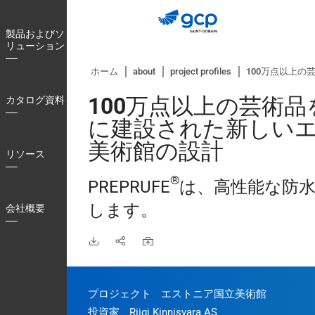
Skip
to
製品およびソ
main
リューション
navigation
ホーム
about
project profiles
100万点以上
100万点以上の芸術
カタログ資料
に建設された新しい
美術館の設計
リソース
®
PREPRUFE
は、高性能な防
します。
会社概要
プロジェクト
エストニア国立美術館
投資家
Riigi Kinnisvara AS