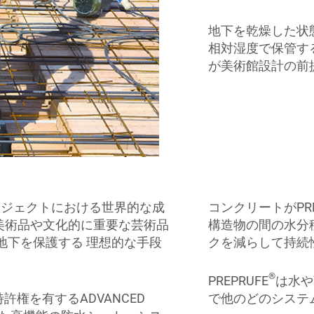
地下を乾燥した状
相対湿度で保管す
が美術館設計の前
ロジェクトにおける世界的な成
コンクリートがPRE
美術品や文化的に重要な芸術品
構造物の間の水分
地下を保護する 理想的な手段
クを減らして持続
®
PREPRUFE
は水や
許権を有するADVANCED
で他のどのシステ