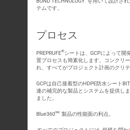
BOND TECHNOLOGY
を用いて設計され
テムです。
プロセス
®
PREPRUFE
シートは、GCPによって
置プロセスも簡素化します。コンクリ
れ、すべてがプロジェクト計画のクリテ
GCPは自己接着型のHDPE防水シートBITU
連の補完的な製品とシステムを提供しまし
ました。
sm
Blue360
製品の性能面の利点。
すべてのプロジェクトには､規模を問わ