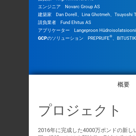
エンジニア
Novarc Group AS
建築家
Dan Dorell、Lina Ghotmeh、Tsuyoshi 
請負業者
Fund Ehitus AS
アプリケーター
Langeproon Hüdroisolatsioon
®
GCPのソリューション
PREPRUFE
、BITUSTIK
概要
プロジェクト
2016年に完成した4000万ポンドの