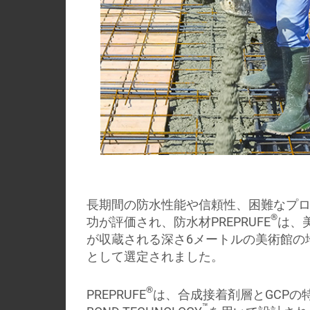
長期間の防水性能や信頼性、困難なプ
®
功が評価され、防水材PREPRUFE
は、
が収蔵される深さ6メートルの美術館の
として選定されました。
®
PREPRUFE
は、合成接着剤層とGCPの特
™