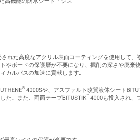
た高機能の防水シート・シス
開発された高度なアクリル表面コーティングを使用して、
ートやボードの保護層が不要になり、掘削の深さや廃棄
ィカルパスの加速に貢献します｡
®
THENE
4000Sや、アスファルト改質液体シートBITUT
™
た。また、両面テープBITUSTIK
4000も投入され
ず最高レベルの保護が必要です｡