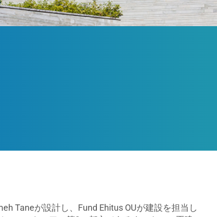
tmeh Taneが設計し、Fund Ehitus OUが建設を担当し