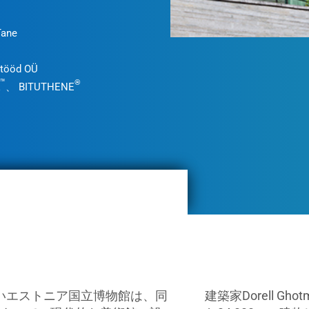
Tane
itööd OÜ
™
®
、 BITUTHENE
新しいエストニア国立博物館は、同
建築家Dorell Gho