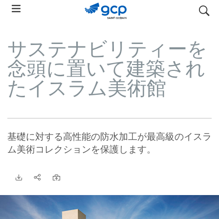
Skip
検索
to
main
サステナビリティーを
navigation
念頭に置いて建築され
たイスラム美術館
基礎に対する高性能の防水加工が最高級のイスラ
ム美術コレクションを保護します。