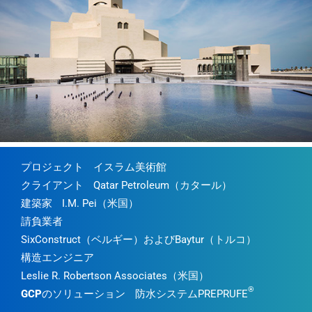
プロジェクト
イスラム美術館
クライアント
Qatar Petroleum（カタール）
建築家
I.M. Pei（米国）
請負業者
SixConstruct（ベルギー）およびBaytur（トルコ）
構造エンジニア
Leslie R. Robertson Associates（米国）
®
GCPのソリューション
防水システムPREPRUFE