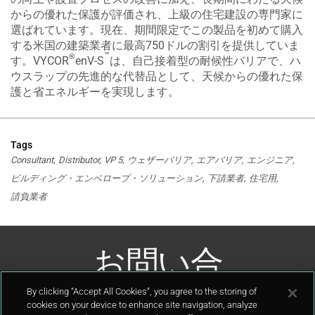
からの優れた保護が評価され、上級の住宅建設の専門家に
選ばれています。現在、期間限定でこの製品を初めて購入
する米国の建築業者に最高750ドルの割引を提供していま
™
®
す。VYCOR
enV-S
は、自己接着型の耐候性バリアで、ハ
ウスラップの先進的な代替品として、天候からの優れた保
護と省エネルギーを実現します。
Tags
Consultant
Distributor
VP 5
ウェザーバリア
エアバリア
エンジニア
ビルディング・エンベロープ・ソリューション
下請業者
住宅用
請負業者
お問い合
わせ
By clicking “Accept All Cookies”, you agree to the storing of
cookies on your device to enhance site navigation, analyze