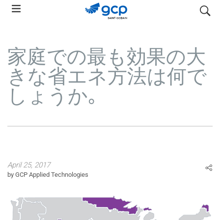
Skip
検索
to
main
navigation
家庭での最も効果の大
きな省エネ方法は何で
しょうか｡
April 25, 2017
by GCP Applied Technologies