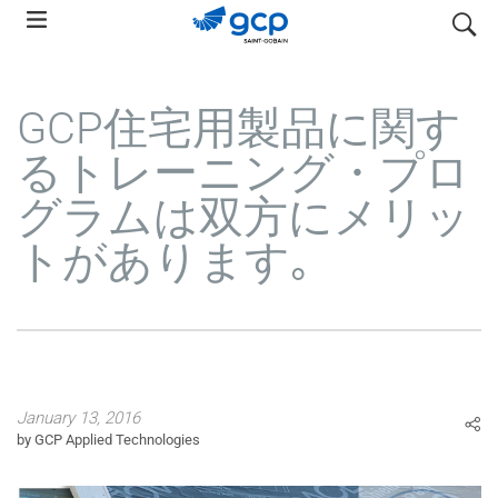
Skip
検索
to
main
navigation
GCP住宅用製品に関す
るトレーニング・プロ
グラムは双方にメリッ
トがあります｡
January 13, 2016
by GCP Applied Technologies