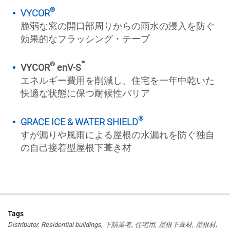
®
​VYCOR
脆弱な窓の開口部周りからの雨水の浸入を防ぐ
効果的なフラッシング・テープ
™
®
VYCOR
enV-S
エネルギー費用を削減し、住宅を一年中乾いた
快適な状態に保つ耐候性バリア
®
GRACE ICE & WATER SHIELD
すが漏りや風雨による屋根の水漏れを防ぐ独自
の自己接着型屋根下葺き材
Tags
Distributor
Residential buildings
下請業者
住宅用
屋根下葺材
屋根材